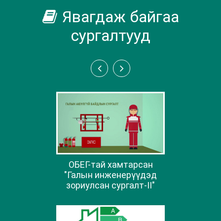
Явагдаж байгаа
сургалтууд
ОБЕГ-тай хамтарсан
"Галын инженерүүдэд
зориулсан сургалт-II"