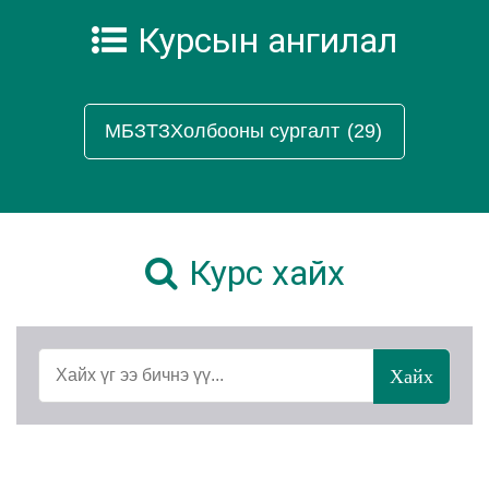
Курсын ангилал
МБЗТЗХолбооны сургалт
(29)
Курс хайх