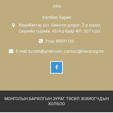
Jobs
Холбоо барих
Улаанбаатар хот, Баянгол дүүрэг, 2-р хороо,
Сөүлийн гудамж, 45/4-р байр 401, 507 тоот
Утас: 80091155
E-mail:
bztzkh@gmail.com, contact@macd.org.mn
МОНГОЛЫН БАРИЛГЫН ЗУРАГ ТӨСӨЛ ЗОХИОГЧДЫН
ХОЛБОО