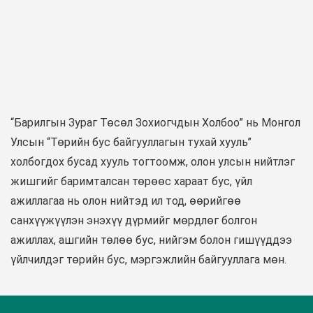
“Барилгын Зураг Төсөл Зохиогчдын Холбоо” нь Монгол
Улсын “Төрийн бус байгууллагын тухай хууль”
холбогдох бусад хууль тогтоомж, олон улсын нийтлэг
жишгийг баримталсан төрөөс хараат бус, үйл
ажиллагаа нь олон нийтэд ил тод, өөрийгөө
санхүүжүүлэн энэхүү дүрмийг мөрдлөг болгон
ажиллах, ашгийн төлөө бус, нийгэм болон гишүүддээ
үйлчилдэг төрийн бус, мэргэжлийн байгууллага мөн.