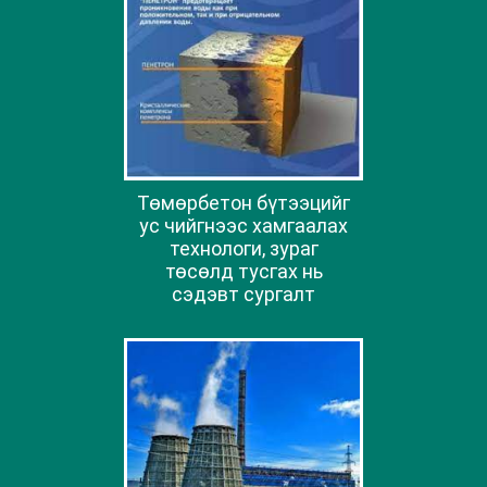
Төмөрбетон бүтээцийг
ус чийгнээс хамгаалах
технологи, зураг
төсөлд тусгах нь
сэдэвт сургалт