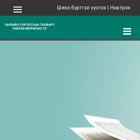
Шинэ бүртгэл үүсгэх
|
Нэвтрэх
Хажуугийн самбар
Үндсэн агуулга руу шилжих