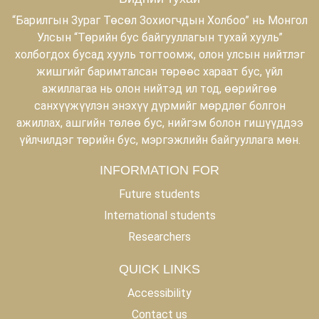
“Барилгын Зураг Төсөл Зохиогчдын Холбоо” нь Монгол
Улсын “Төрийн бус байгууллагын тухай хууль”
холбогдох бусад хууль тогтоомж, олон улсын нийтлэг
жишгийг баримталсан төрөөс хараат бус, үйл
ажиллагаа нь олон нийтэд ил тод, өөрийгөө
санхүүжүүлэн энэхүү дүрмийг мөрдлөг болгон
ажиллах, ашгийн төлөө бус, нийгэм болон гишүүддээ
үйлчилдэг төрийн бус, мэргэжлийн байгууллага мөн.
INFORMATION FOR
Future students
International students
Researchers
QUICK LINKS
Accessibility
Contact us