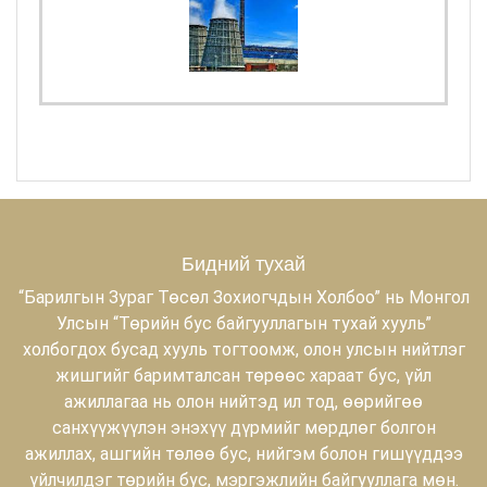
Бидний тухай
“Барилгын Зураг Төсөл Зохиогчдын Холбоо” нь Монгол
Улсын “Төрийн бус байгууллагын тухай хууль”
холбогдох бусад хууль тогтоомж, олон улсын нийтлэг
жишгийг баримталсан төрөөс хараат бус, үйл
ажиллагаа нь олон нийтэд ил тод, өөрийгөө
санхүүжүүлэн энэхүү дүрмийг мөрдлөг болгон
ажиллах, ашгийн төлөө бус, нийгэм болон гишүүддээ
үйлчилдэг төрийн бус, мэргэжлийн байгууллага мөн.