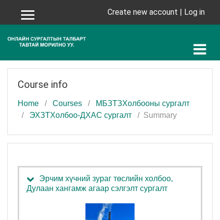
Skip to main content
Create new account
|
Log in
Side panel
Course info
Home
Courses
МБЗТЗХолбооны сургалт
ЭХЗТХолбоо-ДХАС сургалт
Summary
Эрчим хүчний зураг төслийн холбоо,
Дулаан хангамж агаар сэлгэлт сургалт