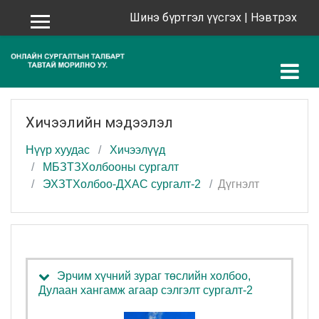
Үндсэн агуулга руу шилжих
Шинэ бүртгэл үүсгэх
|
Нэвтрэх
Хажуугийн самбар
Хичээлийн мэдээлэл
Нүүр хуудас
Хичээлүүд
МБЗТЗХолбооны сургалт
ЭХЗТХолбоо-ДХАС сургалт-2
Дүгнэлт
Эрчим хүчний зураг төслийн холбоо,
Дулаан хангамж агаар сэлгэлт сургалт-2