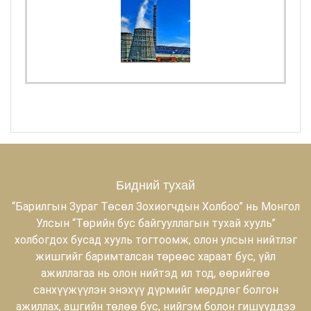
Бидний тухай
“Барилгын Зураг Төсөл Зохиогчдын Холбоо” нь Монгол
Улсын “Төрийн бус байгууллагын тухай хууль”
холбогдох бусад хууль тогтоомж, олон улсын нийтлэг
жишгийг баримталсан төрөөс хараат бус, үйл
ажиллагаа нь олон нийтэд ил тод, өөрийгөө
санхүүжүүлэн энэхүү дүрмийг мөрдлөг болгон
ажиллах, ашгийн төлөө бус, нийгэм болон гишүүддээ