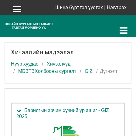
Үндсэн агуулга руу шилжих
Шинэ бүртгэл үүсгэх
|
Нэвтрэх
Хажуугийн самбар
Хичээлийн мэдээлэл
Нүүр хуудас
Хичээлүүд
МБЗТЗХолбооны сургалт
GIZ
Дүгнэлт
Барилгын эрчим хүчний үр ашиг - GIZ
2025