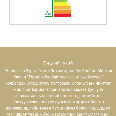
Бидний тухай
“Барилгын Зураг Төсөл Зохиогчдын Холбоо” нь Монгол
Улсын “Төрийн бус байгууллагын тухай хууль”
холбогдох бусад хууль тогтоомж, олон улсын нийтлэг
жишгийг баримталсан төрөөс хараат бус, үйл
ажиллагаа нь олон нийтэд ил тод, өөрийгөө
санхүүжүүлэн энэхүү дүрмийг мөрдлөг болгон
ажиллах, ашгийн төлөө бус, нийгэм болон гишүүддээ
үйлчилдэг төрийн бус, мэргэжлийн байгууллага мөн.