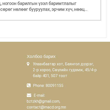
д, ногоон барилгын үзэл баримтлалыг
сөрөг нөлөөг бууруулах, эрчим хүч, нөөц
 гэж үздэг.
Холбоо барих
Улаанбаатар хот, Баянгол дүүрэг,
2-р хороо, Сөүлийн гудамж, 45/4-р
байр 401, 507 тоот
Phone: 80091155
E-mail:
bztzkh@gmail.com,
contact@macd.org.mn