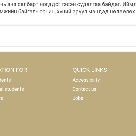
нь энэ салбарт ногддог гэсэн судалгаа байдаг. Ийм
амжийн байгаль орчин, хүний эрүүл мэндэд нөлөөлөх 
лах боломжийг нэмэгдүүлэхэд чухал ач холбогдолтой
TION FOR
QUICK LINKS
dents
Accessibility
al students
Contact us
rs
Jobs