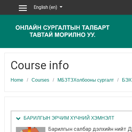
Skip to main content
English ‎(en)‎
Side panel
Course info
Home
Courses
МБЗТЗХолбооны сургалт
БЭХ
БАРИЛГЫН ЭРЧИМ ХҮЧНИЙ ХЭМНЭЛТ
Барилгын салбар дэлхийн нийт Д