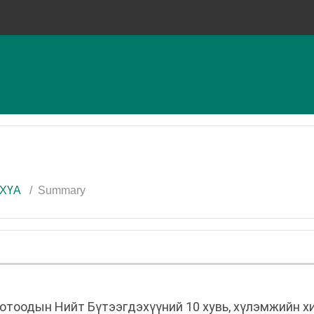
ХҮА
Summary
отоодын Нийт Бүтээгдэхүүний 10 хувь, хүлэмжийн хи