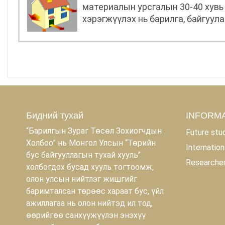
материалын урсгалын 30-40 хувь 
хэрэгжүүлэх нь барилга, байгуул
баялгийг илүү үр ашигтай зарцуу
Бидний тухай
INFORMA
“Барилгын Зураг Төсөл Зохиогчдын
Future stu
Холбоо” нь Монгол Улсын “Төрийн
Internation
бус байгууллагын тухай хууль”
Researche
холбогдох бусад хууль тогтоомж,
олон улсын нийтлэг жишгийг
баримталсан төрөөс хараат бус, үйл
ажиллагаа нь олон нийтэд ил тод,
өөрийгөө санхүүжүүлэн энэхүү