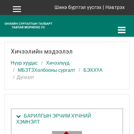
Үндсэн агуулга руу шилжих
Шинэ бүртгэл үүсгэх
|
Нэвтрэх
Хажуугийн самбар
Хичээлийн мэдээлэл
Нүүр хуудас
Хичээлүүд
МБЗТЗХолбооны сургалт
БЭХХҮА
Дүгнэлт
БАРИЛГЫН ЭРЧИМ ХҮЧНИЙ
ХЭМНЭЛТ