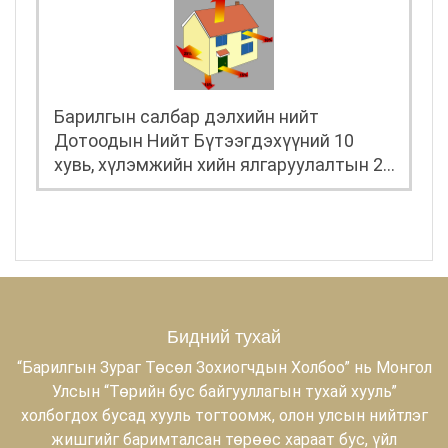
Барилгын салбар дэлхийн нийт
Дотоодын Нийт Бүтээгдэхүүний 10
хувь, хүлэмжийн хийн ялгаруулалтын 23
хувийг эзэлдэг ба материалын
урсгалын 30-40 хувь нь энэ салбарт
ногддог гэсэн судалгаа байдаг. Иймд,
ногоон барилгын үзэл баримтлалыг
хэрэгжүүлэх нь барилга, байгууламжийн
байгаль орчин, хүний эрүүл мэндэд
нөлөөлөх сөрөг нөлөөг бууруулах,
Бидний тухай
эрчим хүч, нөөц баялгийг илүү үр
“Барилгын Зураг Төсөл Зохиогчдын Холбоо” нь Монгол
ашигтай зарцуулах боломжийг
Улсын “Төрийн бус байгууллагын тухай хууль”
нэмэгдүүлэхэд чухал ач холбогдолтой
холбогдох бусад хууль тогтоомж, олон улсын нийтлэг
гэж үздэг.
жишгийг баримталсан төрөөс хараат бус, үйл